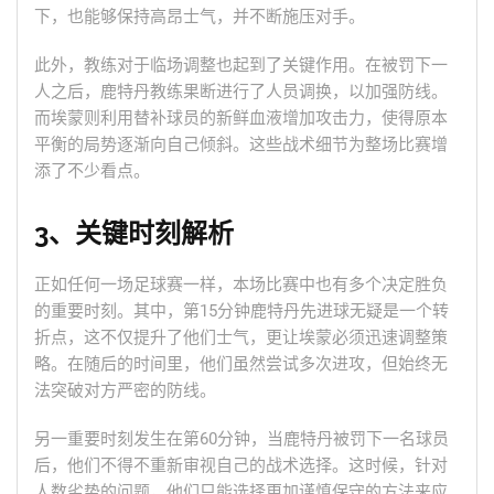
下，也能够保持高昂士气，并不断施压对手。
此外，教练对于临场调整也起到了关键作用。在被罚下一
人之后，鹿特丹教练果断进行了人员调换，以加强防线。
而埃蒙则利用替补球员的新鲜血液增加攻击力，使得原本
平衡的局势逐渐向自己倾斜。这些战术细节为整场比赛增
添了不少看点。
3、关键时刻解析
正如任何一场足球赛一样，本场比赛中也有多个决定胜负
的重要时刻。其中，第15分钟鹿特丹先进球无疑是一个转
折点，这不仅提升了他们士气，更让埃蒙必须迅速调整策
略。在随后的时间里，他们虽然尝试多次进攻，但始终无
法突破对方严密的防线。
另一重要时刻发生在第60分钟，当鹿特丹被罚下一名球员
后，他们不得不重新审视自己的战术选择。这时候，针对
人数劣势的问题，他们只能选择更加谨慎保守的方法来应