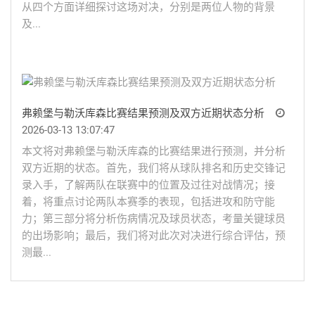
从四个方面详细探讨这场对决，分别是两位人物的背景
及...
弗赖堡与勒沃库森比赛结果预测及双方近期状态分析
2026-03-13 13:07:47
本文将对弗赖堡与勒沃库森的比赛结果进行预测，并分析
双方近期的状态。首先，我们将从球队排名和历史交锋记
录入手，了解两队在联赛中的位置及过往对战情况；接
着，将重点讨论两队本赛季的表现，包括进攻和防守能
力；第三部分将分析伤病情况及球员状态，考量关键球员
的出场影响；最后，我们将对此次对决进行综合评估，预
测最...