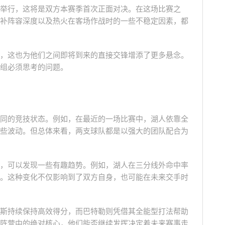
举行，这将是双方本赛季首次正面对决。在这场比赛之
补阵容深度以及热火在客场作战时的一些不稳定因素，都
，这也为他们之间即将到来的直接交锋增添了更多悬念。
组必须思考的问题。
同的竞技状态。例如，在最近的一场比赛中，湖人依靠全
些波动。但总体来看，两支球队都是以强大的团队配合为
，可以发现一些有趣趋势。例如，湖人在三分线外命中率
。这种变化不仅影响到了双方自身，也可能在未来交手时
斯持续保持高效得分，而巴特勒则凭借其全能型打法帮助
阵营中的绝对核心，他们能否继续发挥决定着未来赛事走