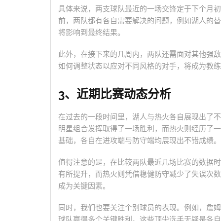
具体来说，两支球队最近的一场交锋定于下个月初
前，两队都有各自需要解决的问题，例如湖人的替
将影响到最终结果。
此外，在接下来的几周内，两队还需面对其他强敌
如何调整状态以应对不同风格的对手，将成为教练
3、近期比赛动态分析
在过去的一段时间里，湖人与热火各自展现出了不
明星组合发挥取得了一场胜利，而热火则经历了一
基础，各自在进攻端与防守端均展现出不错成绩。
值得注意的是，在比较两队最近几场比赛的数据时
有所提升，而热火则凭借稳健防守减少了失误次数
成为关键因素。
同时，我们也要关注个别球员的表现。例如，詹姆
球队赢得多个关键胜利。这些顶尖选手无疑是各自