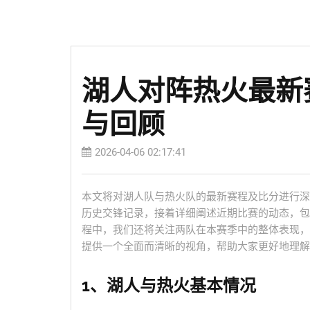
湖人对阵热火最新
与回顾
2026-04-06 02:17:41
本文将对湖人队与热火队的最新赛程及比分进行深
历史交锋记录，接着详细阐述近期比赛的动态，包
程中，我们还将关注两队在本赛季中的整体表现，
提供一个全面而清晰的视角，帮助大家更好地理解
1、湖人与热火基本情况