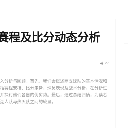
赛程及比分动态分析
271
入分析与回顾。首先，我们会概述两支球队的基本情况和
括赛程安排、比分走势、球员表现及战术分析。在分析过
并探讨他们各自的优劣势。最后，通过总结归纳，为读者
湖人队与热火队之间的较量。