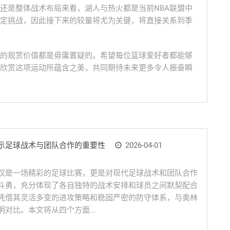
还是整体战术布局来看，湖人与热火都是当前NBA联盟中
定挑战，因此接下来的较量将尤为关键，将直接关系到季
的观赏价值都是毋庸置疑的。希望每位篮球爱好者都能够
欣赏这项运动所蕴含之美，共同期待未来更多令人振奋瞬
示足球战术与团队合作的重要性
2026-04-01
仅是一场精彩的足球比赛，更是对现代足球战术和团队合作
斗勇，充分体现了各自独特的战术安排和球员之间默契配合
凭借其灵活多变的进攻策略和稳固严密的防守体系，与奥林
对比。本文将从四个方面...