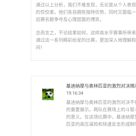
通过以上分析，我们不难发现，无论是从个人表现
的佼佼者。他们各自拥有独特优势，同时又面临一
后赛名额争夺及心理层面的博弈。
总而言之，不论结果如何，这样高水平赛事所带来
通过这一系列精彩纷呈的比赛，更加深入地理解和
间！
基迪纳摩与奥林匹亚的激烈对决揭
19:16:34
基迪纳摩与奥林匹亚的激烈对决不
的重要展示。两队在赛场上的斗智
的意义。在这场比赛中，基迪纳摩
匹亚的高压逼抢和快速反击形成鲜明