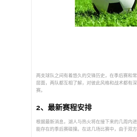
两支球队之间有着悠久的交锋历史，在季后赛和常
层面，两队都互相了解，对彼此风格和战术都有深
赛。
2、最新赛程安排
根据最新消息，湖人与热火将在接下来的几周内进
能存在的季后赛碰撞。在这几场比赛中，由于双方