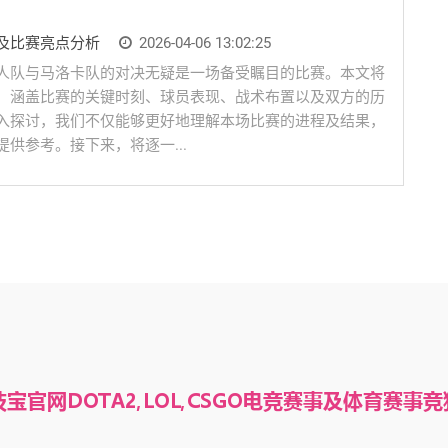
及比赛亮点分析
2026-04-06 13:02:25
人队与马洛卡队的对决无疑是一场备受瞩目的比赛。本文将
，涵盖比赛的关键时刻、球员表现、战术布置以及双方的历
入探讨，我们不仅能够更好地理解本场比赛的进程及结果，
供参考。接下来，将逐一...