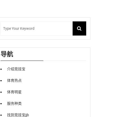
导航
介绍竞技宝
体育热点
体育明星
服务种类
找到竞技宝jjb